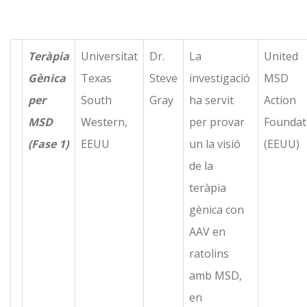
Teràpia
Universitat
Dr.
La
United
Gènica
Texas
Steve
investigació
MSD
per
South
Gray
ha servit
Action
MSD
Western,
per provar
Foundat
(Fase 1)
EEUU
un la visió
(EEUU)
de la
teràpia
gènica con
AAV en
ratolins
amb MSD,
en