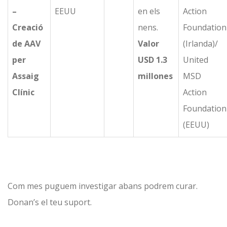
–
EEUU
en els
Action
Creació
nens.
Foundation
de AAV
Valor
(Irlanda)/
per
USD 1.3
United
Assaig
millones
MSD
Clínic
Action
Foundation
(EEUU)
Com mes puguem investigar abans podrem curar.
Donan’s el teu suport.