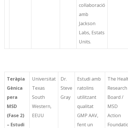
col·laboració
amb
Jackson
Labs, Estats
Units.
Teràpia
Universitat
Dr.
Estudi amb
The Heal
Gènica
Texas
Steve
ratolins
Research
pera
South
Gray
utilitzant
Board /
MSD
Western,
qualitat
MSD
(Fase 2)
EEUU
GMP AAV,
Action
– Estudi
fent un
Foundati