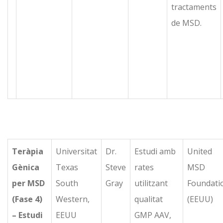
tractaments
de MSD.
Teràpia
Universitat
Dr.
Estudi amb
United
Gènica
Texas
Steve
rates
MSD
per MSD
South
Gray
utilitzant
Foundati
(Fase 4)
Western,
qualitat
(EEUU)
– Estudi
EEUU
GMP AAV,