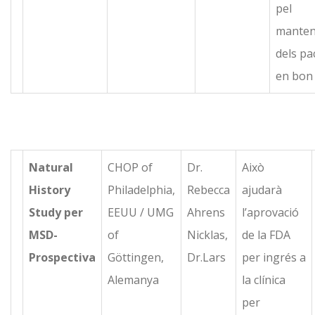
pel
manten
dels pa
en bon 
Natural
CHOP of
Dr.
Això
History
Philadelphia,
Rebecca
ajudarà
Study per
EEUU / UMG
Ahrens
l’aprovació
MSD-
of
Nicklas,
de la FDA
Prospectiva
Göttingen,
Dr.Lars
per ingrés a
Alemanya
la clínica
per