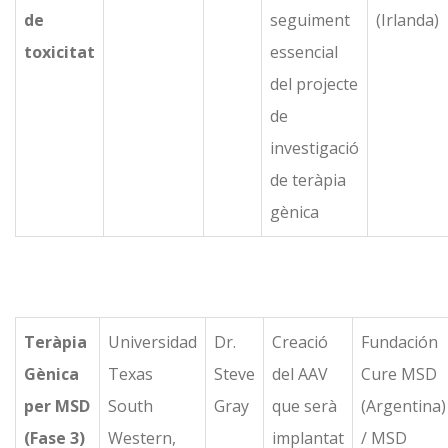
de
seguiment
(Irlanda)
toxicitat
essencial
del projecte
de
investigació
de teràpia
gènica
Teràpia
Universidad
Dr.
Creació
Fundación
Gènica
Texas
Steve
del AAV
Cure MSD
per MSD
South
Gray
que serà
(Argentina)
(Fase 3)
Western,
implantat
/ MSD