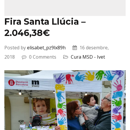
Fira Santa Llúcia –
2.046,38€
Posted by
elisabet_pz9lx89h
16 desembre,
2018
0 Comments
Cura MSD - Ivet