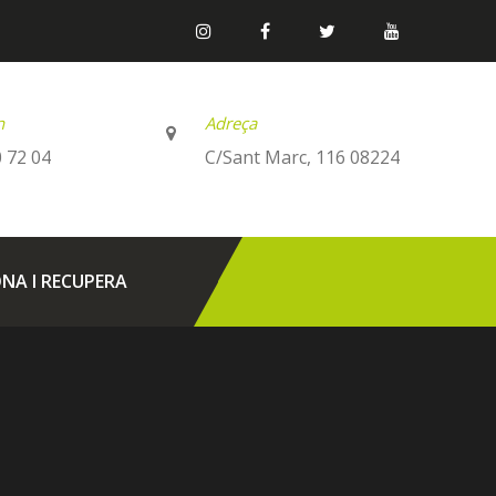
n
Adreça
 72 04
C/Sant Marc, 116 08224
NA I RECUPERA