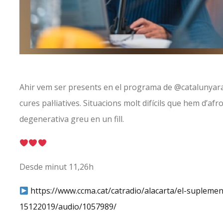
Ahir vem ser presents en el programa de @catalunyarad
cures pal·liatives. Situacions molt difícils que hem d’af
degenerativa greu en un fill.
Desde minut 11,26h
https://www.ccma.cat/catradio/alacarta/el-supleme
15122019/audio/1057989/