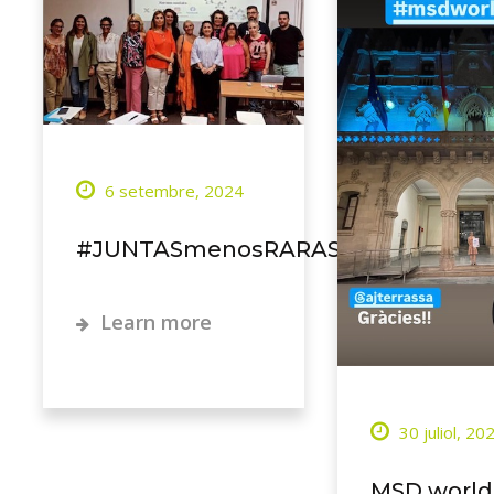
6 setembre, 2024
#JUNTASmenosRARAS
Learn more
30 juliol, 20
MSD world