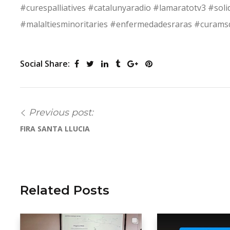
#curespalliatives #catalunyaradio #lamaratotv3 #solid
#malaltiesminoritaries #enfermedadesraras #curam
Social Share:
Previous post:
FIRA SANTA LLUCIA
Related Posts