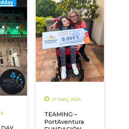
21 març, 2024
24
TEAMING –
PortAventura
 DAY