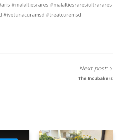
aris #malaltiesrares #malaltiesraresiultrarares
sd #ivetunacuramsd #treatcuremsd
Next post:
The Incubakers