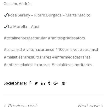
Guillem, Andrés
Rosa Sereny – Ricard Burgada – Marta Màdico
La Morella – Auxi
#totalmentespectacular #moltesgràciesatots
#curamsd #ivetunacuramsd #100cimsivet #curamsd
#malaltiesraresiultrarares #enfermedadesraras
#enfermedadesultrararas #malaltiesminoritaries
Social Share:
Previous post:
Next post: